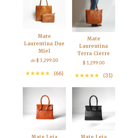
Mate
Mate
Laurentina Due
Laurentina
Miel
Terra Cierre
$ 1,299.00
de
$ 1,299.00
(66)
(31)
Mate Leia
Mate Leia