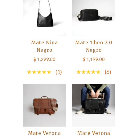
Mate Nina
Mate Theo 2.0
Negro
Negro
$ 1,299.00
$ 1,199.00
(1)
(6)
Mate Verona
Mate Verona