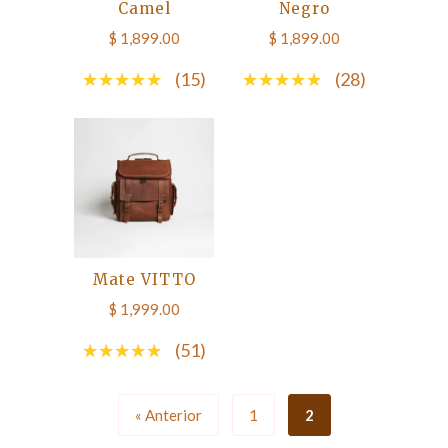
Camel
Negro
$ 1,899.00
$ 1,899.00
(15)
(28)
Mate VITTO
$ 1,999.00
(51)
« Anterior
1
2