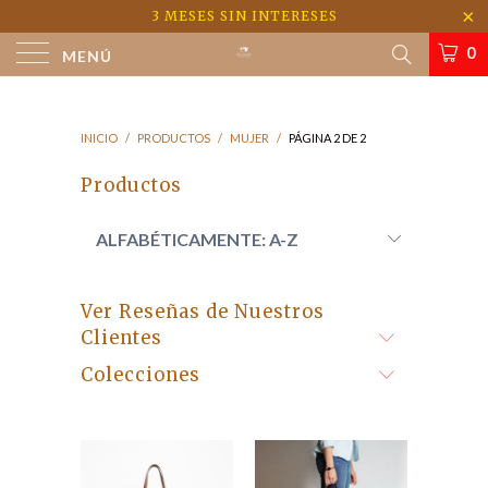
3 MESES SIN INTERESES
0
MENÚ
INICIO
/
PRODUCTOS
/
MUJER
/
PÁGINA 2 DE 2
Productos
Ver Reseñas de Nuestros
Clientes
Colecciones