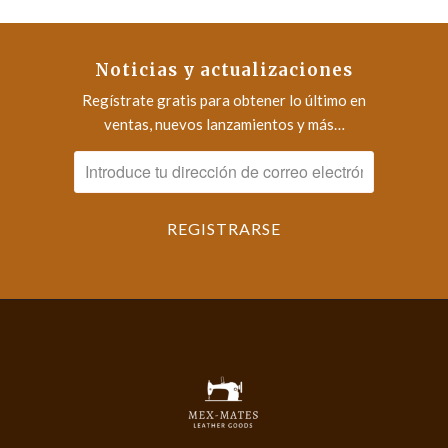
Noticias y actualizaciones
Regístrate gratis para obtener lo último en
ventas, nuevos lanzamientos y más…