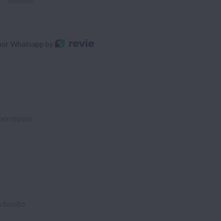
por Whatsapp by
n hermosos
y bonito