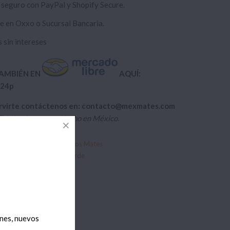
 seguro con PayPal y Shopify Secure.
e en Oxxo o Sucursal Bancaria.
 sin intereses
AMBIÉN EN
AQUÍ:
r24p
ervirte contáctenos en: contacto@mexmates.com
Fabricado a mano. Hecho en México.
,
Mates para Ellas.
,
Nuestros Mates
,
morral
,
mujer
,
nuevo
,
verde
nes, nuevos