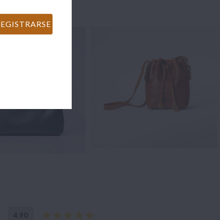
(2)
(3)
4.90