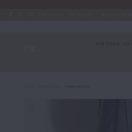
VER TODO
LO NUEVO
NUESTROS 
VER TODO
LO
INICIO
/
PRODUCTOS
/
CHIARA MUSGO