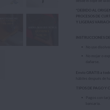
desde el tope de la bo
*DEBIDO AL ORIGE
PROCESOS DE CURT
Y LIGERAS VARIAC
INSTRUCCIONES D
No use disolve
No mojar o exp
dañarse.
Envío GRATIS a tod
hábiles después de h
TIPOS DE PAGO Y
Pagos con tarj
bancaria.