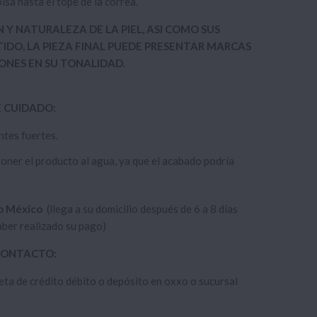
lsa hasta el tope de la correa.
N Y NATURALEZA DE LA PIEL, ASI COMO SUS
IDO, LA PIEZA FINAL PUEDE PRESENTAR MARCAS
IONES EN SU TONALIDAD.
E CUIDADO:
ntes fuertes.
oner el producto al agua, ya que el acabado podría
o México
(llega a su domicilio después de 6 a 8 días
aber realizado su pago)
 CONTACTO:
eta de crédito débito o depósito en oxxo o sucursal