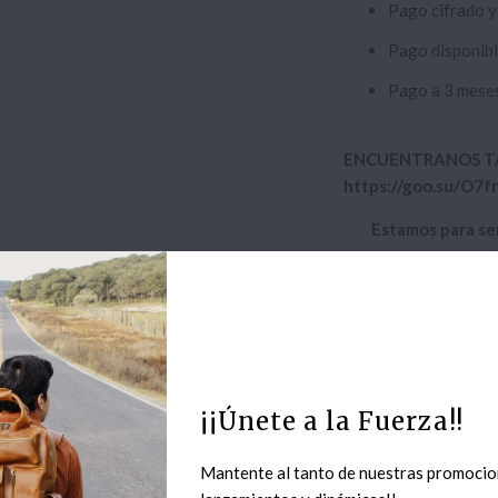
Pago cifrado y
Pago disponibl
Pago a 3 meses
ENCUENTRANOS T
https://goo.su/O7f
Estamos para s
Colecciones:
Lo Nuevo
Categoría:
bolso
,
chiara
¡¡Únete a la Fuerza!!
Mantente al tanto de nuestras promocio