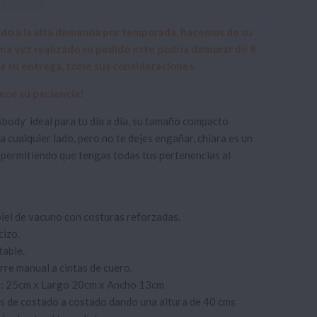
 a la alta demanda por temporada, hacemos de su
a vez realizado su pedido este podría demorar de 8
ara su entrega, tome sus consideraciones.
ece su paciencia!
sbody ideal para tu día a día, su tamaño compacto
 a cualquier lado, pero no te dejes engañar, chiara es un
permitiendo que tengas todas tus pertenencias al
el de vacuno con costuras reforzadas.
cizo.
table.
erre manual a cintas de cuero.
 25cm x Largo 20cm x Ancho 13cm
s de costado a costado dando una altura de 40 cms