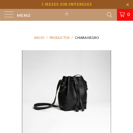
3 MESES SIN INTERESES
0
MENÚ
INICIO
/
PRODUCTOS
/
CHIARA NEGRO