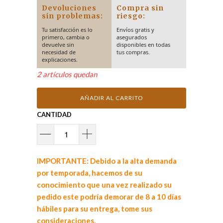
Devoluciones
Compra sin
sin problemas:
riesgo:
Tu satisfacción es lo
Envíos gratis y
primero, cambia o
asegurados
devuelve sin
disponibles en todas
necesidad de
tus compras.
explicaciones.
2 artículos quedan
AÑADIR AL CARRITO
CANTIDAD
IMPORTANTE: Debido a la alta demanda
por temporada, hacemos de su
conocimiento que una vez realizado su
pedido este podría demorar de 8 a 10 días
hábiles para su entrega, tome sus
consideraciones.