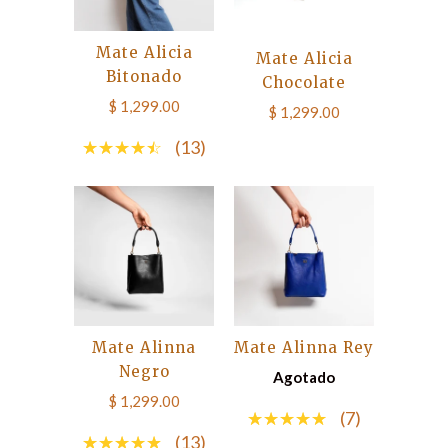
Mate Alicia
Mate Alicia
Bitonado
Chocolate
$ 1,299.00
$ 1,299.00
(13)
Mate Alinna
Mate Alinna Rey
Negro
Agotado
$ 1,299.00
(7)
(13)