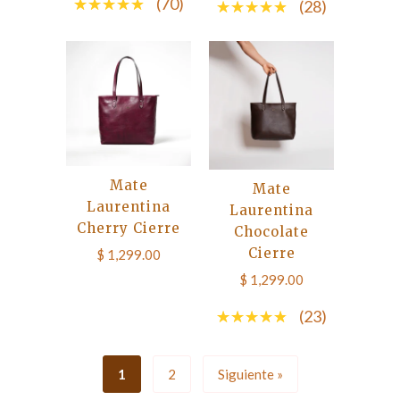
(70)
(28)
Mate
Mate
Laurentina
Laurentina
Cherry Cierre
Chocolate
Cierre
$ 1,299.00
$ 1,299.00
(23)
1
2
Siguiente »