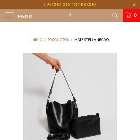
3 MESES SIN INTERESES
0
MENÚ
INICIO
/
PRODUCTOS
/
MATE STELLA NEGRO