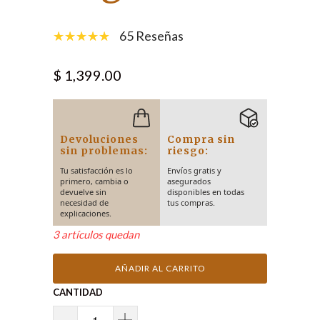
65 Reseñas
$ 1,399.00
Devoluciones
Compra sin
sin problemas:
riesgo:
Tu satisfacción es lo
Envíos gratis y
primero, cambia o
asegurados
devuelve sin
disponibles en todas
necesidad de
tus compras.
explicaciones.
3 artículos quedan
AÑADIR AL CARRITO
CANTIDAD